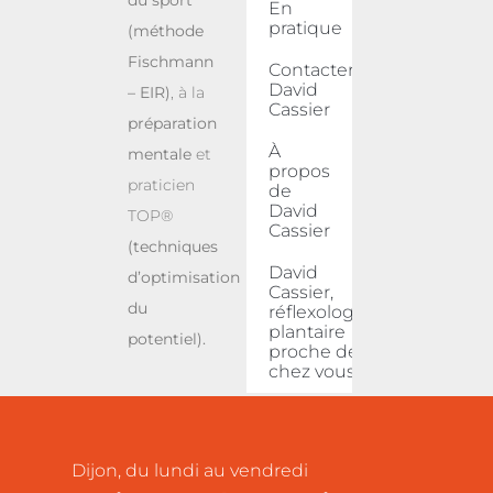
En
pratique
(méthode
Fischmann
Contacter
David
– EIR)
, à la
Cassier
préparation
À
mentale
et
propos
praticien
de
David
TOP®
Cassier
(techniques
David
d’optimisation
Cassier,
du
réflexologue
plantaire
potentiel).
proche de
chez vous
Dijon, du lundi au vendredi