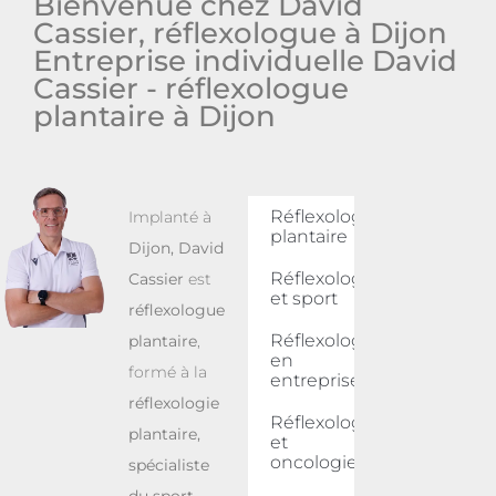
Bienvenue chez David
Cassier, réflexologue à Dijon
Entreprise individuelle David
Cassier - réflexologue
plantaire à Dijon
Réflexologie
Implanté à
plantaire
Dijon
,
David
Réflexologie
Cassier
est
et sport
réflexologue
Réflexologie
plantaire
,
en
formé à la
entreprise
réflexologie
Réflexologie
plantaire,
et
oncologie
spécialiste
du sport