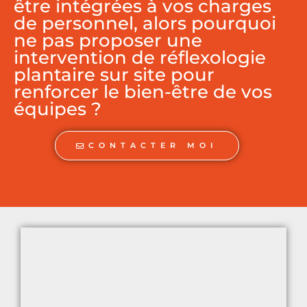
être intégrées à vos charges
de personnel, alors pourquoi
ne pas proposer une
intervention de réflexologie
plantaire sur site pour
renforcer le bien-être de vos
équipes ?
CONTACTER MOI