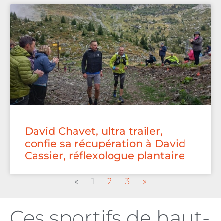
David Chavet, ultra trailer,
confie sa récupération à David
Cassier, réflexologue plantaire
«
1
2
3
»
Ces sportifs de haut-