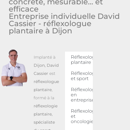
concrète, mesurable… et
efficace
Entreprise individuelle David
Cassier - réflexologue
plantaire à Dijon
Réflexologie
Implanté à
plantaire
Dijon
,
David
Réflexologie
Cassier
est
et sport
réflexologue
Réflexologie
plantaire
,
en
formé à la
entreprise
réflexologie
Réflexologie
plantaire,
et
oncologie
spécialiste