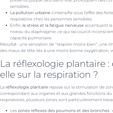
présents jusque tard dans l’été, provoquant des co
sensibles.
La pollution urbaine
s’intensifie sous l’effet des fo
respiratoire chez les personnes sensibles.
Enfin,
le stress et la fatigue nerveuse
accentuent la 
niveau du diaphragme, ce qui raccourcit inconsciem
capacité pulmonaire.
Résultat : une sensation de “respirer moins bien”, une i
des maux de tête liés à une moins bonne oxygénation, vo
La réflexologie plantaire
elle sur la respiration ?
La
réflexologie plantaire
repose sur la stimulation de zone
correspondant aux organes et aux grandes fonctions du 
respiratoires, plusieurs zones sont particulièrement travai
Les
zones réflexes des poumons et des bronches
: