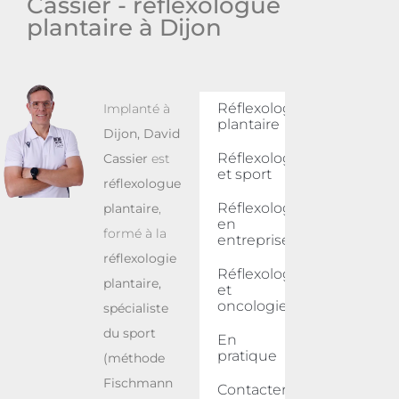
Cassier - réflexologue
plantaire à Dijon
Réflexologie
Implanté à
plantaire
Dijon
,
David
Réflexologie
Cassier
est
et sport
réflexologue
Réflexologie
plantaire
,
en
formé à la
entreprise
réflexologie
Réflexologie
plantaire,
et
oncologie
spécialiste
du sport
En
pratique
(méthode
Fischmann
Contacter