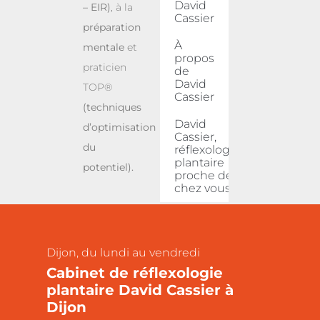
David
– EIR)
, à la
Cassier
préparation
À
mentale
et
propos
praticien
de
David
TOP®
Cassier
(techniques
David
d’optimisation
Cassier,
du
réflexologue
plantaire
potentiel).
proche de
chez vous
Dijon, du lundi au vendredi
Cabinet de réflexologie
plantaire David Cassier à
Dijon