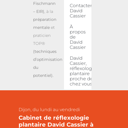
Fischmann
Contacter
David
– EIR)
, à la
Cassier
préparation
À
mentale
et
propos
praticien
de
David
TOP®
Cassier
(techniques
David
d’optimisation
Cassier,
du
réflexologue
plantaire
potentiel).
proche de
chez vous
Dijon, du lundi au vendredi
Cabinet de réflexologie
plantaire David Cassier à