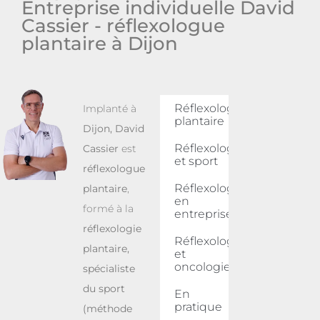
Entreprise individuelle David
Cassier - réflexologue
plantaire à Dijon
Réflexologie
Implanté à
plantaire
Dijon
,
David
Réflexologie
Cassier
est
et sport
réflexologue
Réflexologie
plantaire
,
en
formé à la
entreprise
réflexologie
Réflexologie
plantaire,
et
oncologie
spécialiste
du sport
En
pratique
(méthode