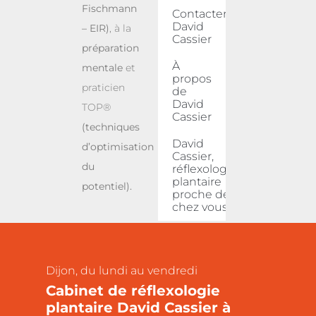
Fischmann
Contacter
David
– EIR)
, à la
Cassier
préparation
À
mentale
et
propos
praticien
de
David
TOP®
Cassier
(techniques
David
d’optimisation
Cassier,
du
réflexologue
plantaire
potentiel).
proche de
chez vous
Dijon, du lundi au vendredi
Cabinet de réflexologie
plantaire David Cassier à