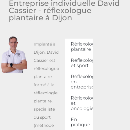
Entreprise individuelle David
Cassier - réflexologue
plantaire à Dijon
Réflexologie
Implanté à
plantaire
Dijon
,
David
Réflexologie
Cassier
est
et sport
réflexologue
Réflexologie
plantaire
,
en
formé à la
entreprise
réflexologie
Réflexologie
plantaire,
et
oncologie
spécialiste
du sport
En
pratique
(méthode