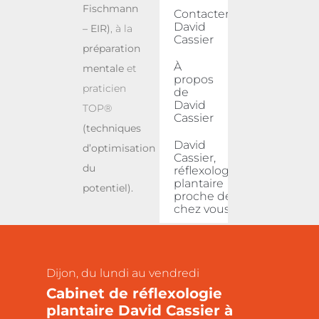
Fischmann
Contacter
David
– EIR)
, à la
Cassier
préparation
À
mentale
et
propos
praticien
de
David
TOP®
Cassier
(techniques
David
d’optimisation
Cassier,
du
réflexologue
plantaire
potentiel).
proche de
chez vous
Dijon, du lundi au vendredi
Cabinet de réflexologie
plantaire David Cassier à