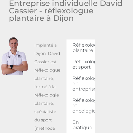
Entreprise individuelle David
Cassier - réflexologue
plantaire à Dijon
Réflexologie
Implanté à
plantaire
Dijon
,
David
Réflexologie
Cassier
est
et sport
réflexologue
Réflexologie
plantaire
,
en
formé à la
entreprise
réflexologie
Réflexologie
plantaire,
et
oncologie
spécialiste
du sport
En
pratique
(méthode